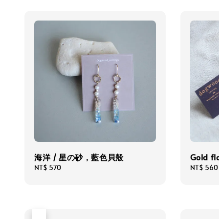
海洋 / 星の砂，藍色貝殼
Gold fl
Regular
NT$ 570
Regular
NT$ 560
price
price
售完