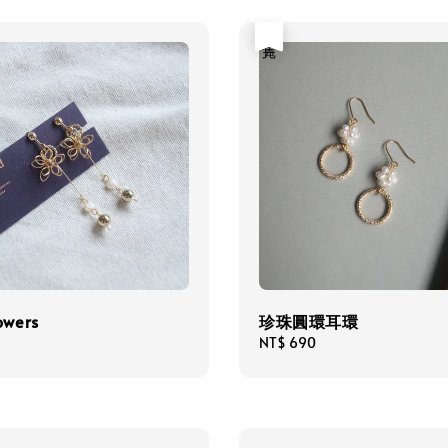
售完
owers
珍珠圓環耳環
Regular
NT$ 690
price