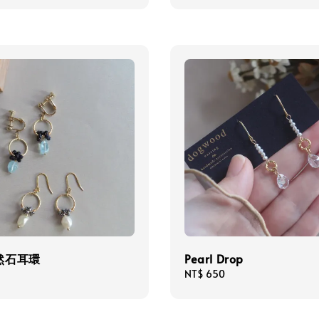
然石耳環
Pearl Drop
Regular
NT$ 650
price