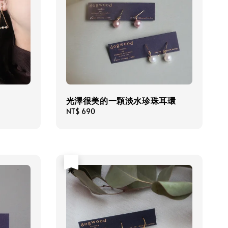
光澤很美的一顆淡水珍珠耳環
Regular
NT$ 690
price
售完