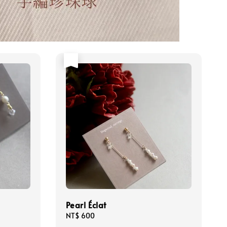
售完
Pearl Éclat
Regular
NT$ 600
price