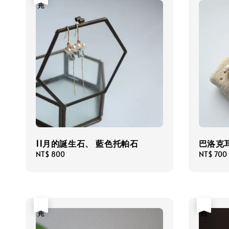
11月的誕生石、 藍色托帕石
巴洛克
Regular
NT$ 800
Regular
NT$ 700
price
price
售完
售完