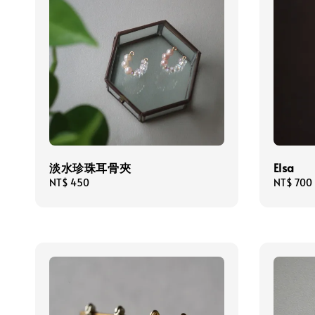
淡水珍珠耳骨夾
Elsa
Regular
NT$ 450
Regular
NT$ 700
price
price