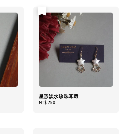
售完
星形淡水珍珠耳環
Regular
NT$ 750
price