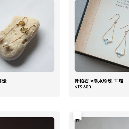
耳環
托帕石 ×淡水珍珠 耳環
Regular
NT$ 800
price
售完