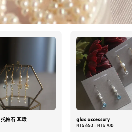
 托帕石 耳環
glas accessory
Regular
NT$ 650
-
NT$ 700
price