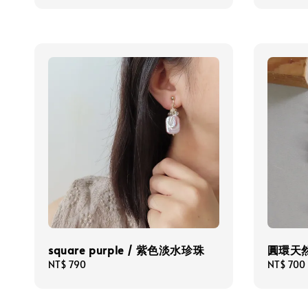
square purple / 紫色淡水珍珠
圓環天
Regular
NT$ 790
Regular
NT$ 700
price
price