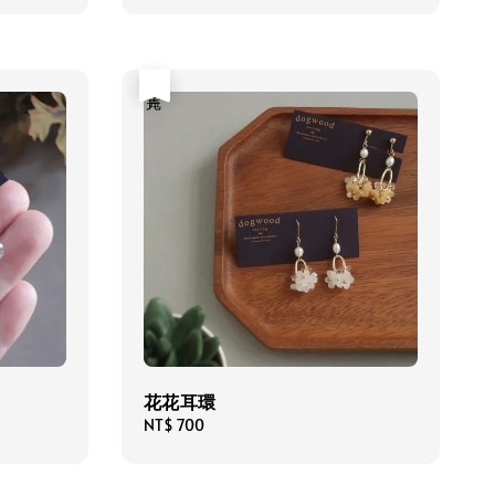
售完
花花耳環
Regular
NT$ 700
price