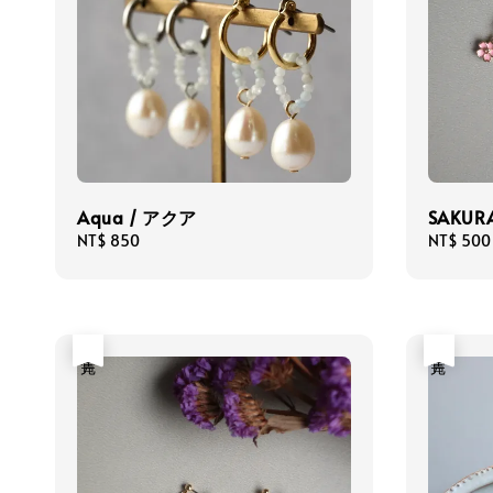
Aqua / アクア
SAKUR
Regular
NT$ 850
Regular
NT$ 500
price
price
售完
售完