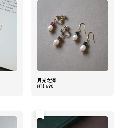
月光之滴
Regular
NT$ 690
price
售完