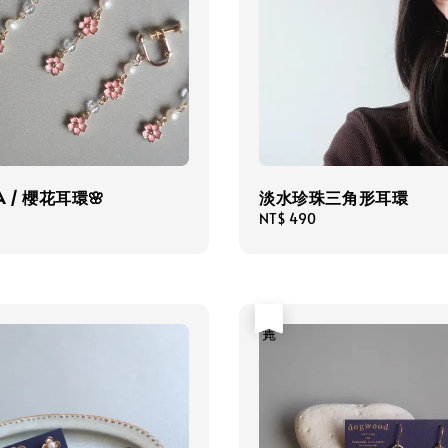
A / 櫻花耳環🌸
淡水珍珠三角形耳環
Regular
NT$ 490
price
售完