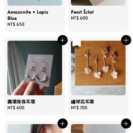
Amazonite × Lapis
Pearl Éclat
Blue
Regular
NT$ 600
Regular
NT$ 650
price
price
售完
圓環珠珠耳環
繡球花耳環
Regular
NT$ 400
Regular
NT$ 700
price
price