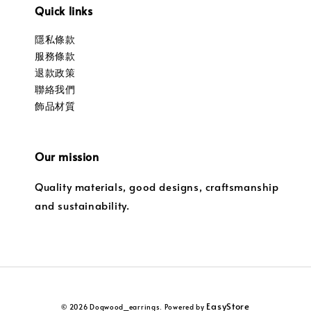
Quick links
隱私條款
服務條款
退款政策
聯絡我們
飾品材質
Our mission
Quality materials, good designs, craftsmanship
and sustainability.
EasyStore
© 2026 Dogwood_earrings. Powered by