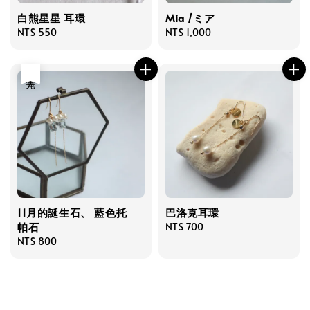
白熊星星 耳環
Mia /ミア
Regular
NT$ 550
Regular
NT$ 1,000
price
price
售完
11月的誕生石、 藍色托
巴洛克耳環
帕石
Regular
NT$ 700
Regular
NT$ 800
price
price