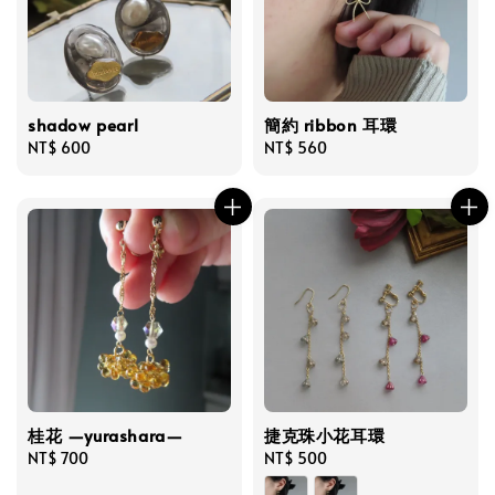
shadow pearl
簡約 ribbon 耳環
Regular
NT$ 600
Regular
NT$ 560
price
price
桂花 —yurashara—
捷克珠小花耳環
Regular
NT$ 700
Regular
NT$ 500
price
price