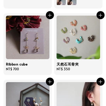
Ribbon cube
天然石耳骨夾
Regular
NT$ 700
Regular
NT$ 350
price
price