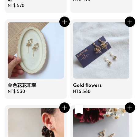
Regular
NT$ 570
price
price
金色花花耳環
Gold flowers
Regular
NT$ 530
Regular
NT$ 560
price
price
售完