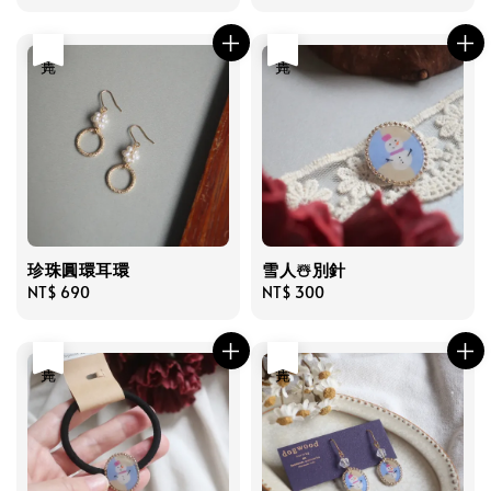
price
售完
售完
珍珠圓環耳環
雪人☃️別針
Regular
NT$ 690
Regular
NT$ 300
price
price
售完
售完