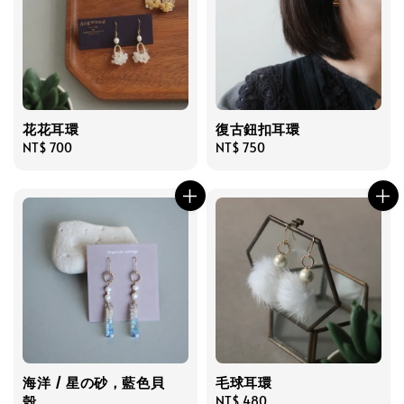
花花耳環
復古鈕扣耳環
Regular
NT$ 700
Regular
NT$ 750
price
price
海洋 / 星の砂，藍色貝
毛球耳環
殼
Regular
NT$ 480