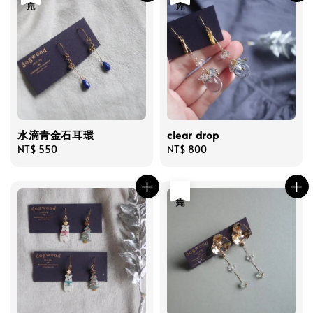
水滴青金石耳環
clear drop
Regular
NT$ 550
Regular
NT$ 800
price
price
售完