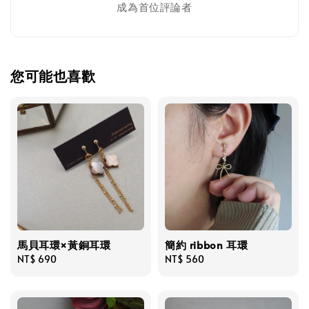
成為首位評論者
您可能也喜歡
馬貝耳環×黃銅耳環
簡約 ribbon 耳環
Regular
NT$ 690
Regular
NT$ 560
price
price