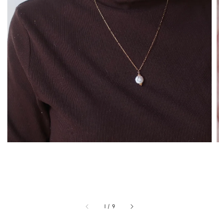
1
/
9