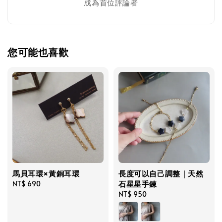
成為首位評論者
您可能也喜歡
馬貝耳環×黃銅耳環
長度可以自己調整｜天然
石星星手鍊
Regular
NT$ 690
price
Regular
NT$ 950
price