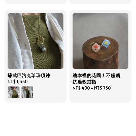
蠔式巴洛克珍珠項鍊
繪本裡的花園 / 不鏽鋼
抗過敏戒指
Regular
NT$ 1,350
price
Regular
NT$ 400
-
NT$ 750
price