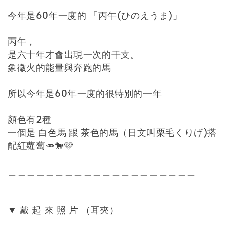
今年是60年一度的 「丙午(ひのえうま)」
丙午，
是六十年才會出現一次的干支。
象徵火的能量與奔跑的馬
所以今年是60年一度的很特別的一年
顏色有2種
一個是 白色馬 跟 茶色的馬（日文叫栗毛くりげ)搭
配紅蘿蔔🥕🐎🩷
＿＿＿＿＿＿＿＿＿＿＿＿＿＿＿＿＿＿＿＿
戴
起
來
照
片
（耳夾）
▼