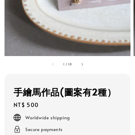
1
/
10
手繪馬作品(圖案有2種）
Regular
NT$ 500
price
Worldwide shipping
Secure payments