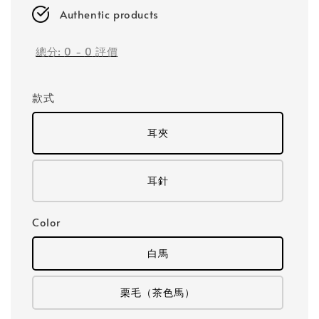
Authentic products
總分:
0
-
0
評價
款式
耳夾
耳針
Color
白馬
栗毛（茶色馬）