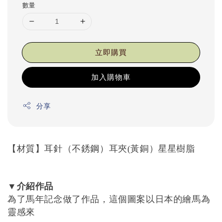
數量
立即購買
加入購物車
分享
【材質】耳針（不銹鋼）耳夾
黃銅）星星樹脂
(
介紹作品
▼
為了馬年記念做了作品，這個圖案以日本的繪馬為
靈感來