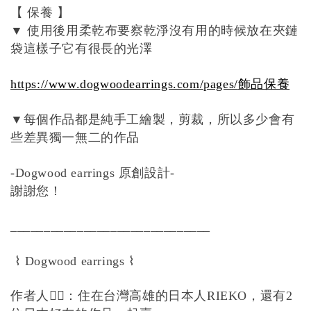
【
保養
】
使用後用柔乾布要察乾淨沒有用的時候放在夾鏈
▼
袋這樣子它有很長的光澤
https://www.dogwoodearrings.com/pages/
飾品保養
每個作品都是純手工繪製，剪裁，所以多少會有
▼
些差異獨一無二的作品
原創設計
-Dogwood earrings
-
謝謝您！
______________________________
⌇
⌇
Dogwood earrings
作者人
💁‍♀️
：住在台灣高雄的日本人
，還有
RIEKO
2