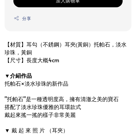
加入購物車
分享
【材質】耳勾（不銹鋼）耳夾
黃銅）托帕石，淡水
(
珍珠，黃銅
【尺寸】長度大概4cm
介紹作品
▼
托帕石×淡水珍珠的新作品
"托帕石"是一種透明度高，擁有清澈之美的寶石
搭配了淡水珍珠優雅的耳環款式
戴起來搖一搖的樣子非常美麗
戴
起
來
照
片
（耳夾）
▼