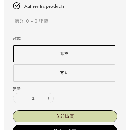
Authentic products
總分:
0
-
0
評價
款式
耳夾
耳勾
數量
立即購買