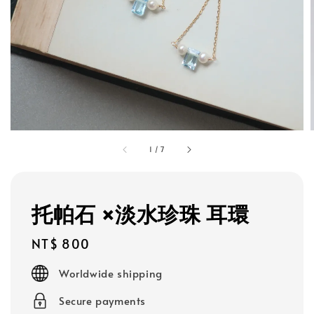
1
/
7
托帕石 ×淡水珍珠 耳環
Regular
NT$ 800
price
Worldwide shipping
Secure payments