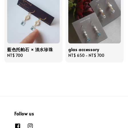
藍色托帕石 × 淡水珍珠
glas accessory
Regular
NT$ 700
Regular
NT$ 650
-
NT$ 700
price
price
Follow us