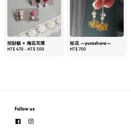
招財貓 × 梅花耳環
桂花 —yurashara—
Regular
NT$ 470
-
NT$ 500
Regular
NT$ 700
price
price
Follow us