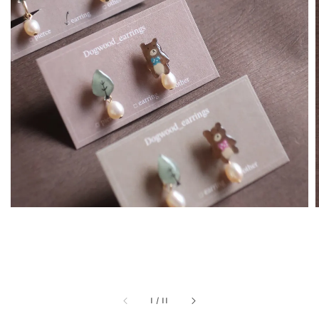
1
/
11