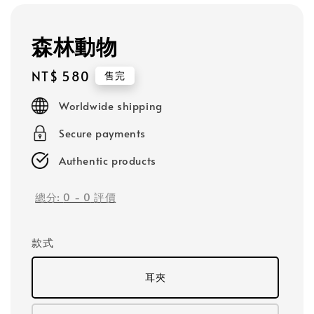
森林動物
Regular
NT$ 580
售完
price
Worldwide shipping
Secure payments
Authentic products
總分:
0
-
0
評價
款式
耳夾