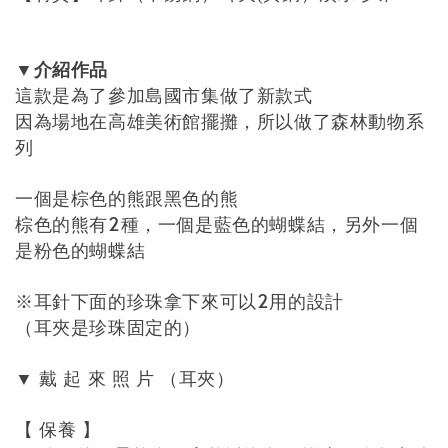
介紹作品
▼
這款是為了參加島國市集做了新款式
因為場地在高雄美術館擺攤，所以做了森林動物系
列
一個是棕色的熊跟黑色的熊
棕色的熊有2種，一個是藍色的蝴蝶結，
另外一個
是粉色的蝴蝶結
※耳針下面的珍珠拿下來可以2用的設計
（耳夾是珍珠固定的）
戴
起
來
照
片
（耳夾）
▼
【
保養
】