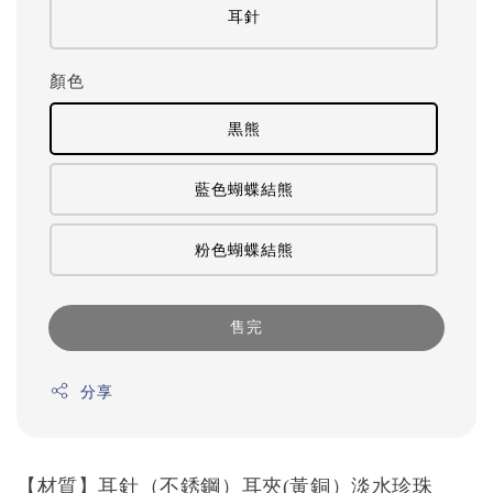
耳針
顏色
黒熊
藍色蝴蝶結熊
粉色蝴蝶結熊
售完
分享
【材質】耳針（不銹鋼）耳夾
黃銅）淡水珍珠
(