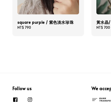
square purple / 紫色淡水珍珠
黃水晶/
Regular
NT$ 790
Regular
NT$ 700
price
price
Follow us
We acce