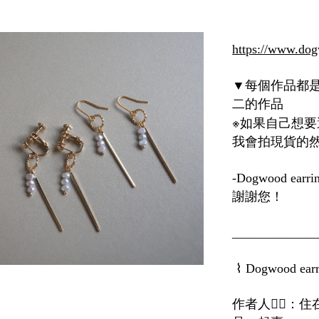
https://www.dog
每個作品都
▼
二的作品
※
如果自己想要
我會拍現貨的
-Dogwood earri
謝謝您！
_____________
⌇
Dogwood ear
作者人
💁‍♀️
：住