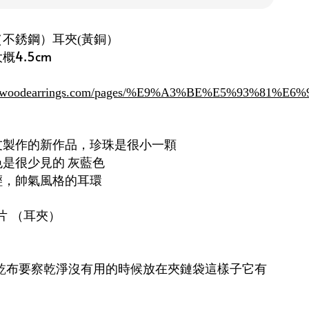
（不銹鋼）耳夾
黃銅）
(
4.5cm
dogwoodearrings.com/pages/%E9%A3%BE%E5%93%81%
友製作的新作品，珍珠是很小一顆
是很少見的 灰藍色
輕，帥氣風格的耳環
片
（耳夾）
乾布要察乾淨沒有用的時候放在夾鏈袋這樣子它有