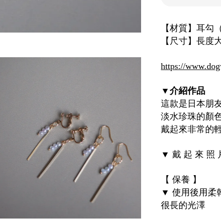
【材質】耳勾
【尺寸】長度大概
https://www.
介紹作品
▼
這款是日本朋
淡水珍珠的顏色
戴起來非常的
戴
起
來
照
▼
【
保養
】
使用後用柔
▼
很長的光澤