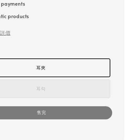
e payments
tic products
評價
耳夾
耳勾
售完