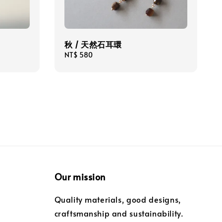
秋 / 天然石耳環
Regular
NT$ 580
price
Our mission
Quality materials, good designs,
craftsmanship and sustainability.