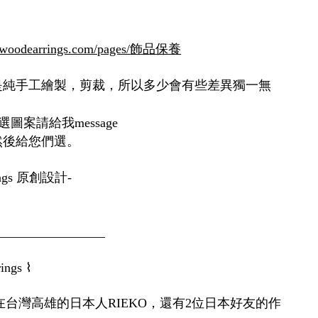
woodearrings.com/pages/
飾品保養
是純手工繪製，剪裁，所以多少會有些差異獨一無
選圖案請給我
message
然後給您們選。
原創設計
ngs
-
_________________
⌇
rings
在台灣高雄的日本人
，還有
位日本好友的作
RIEKO
2