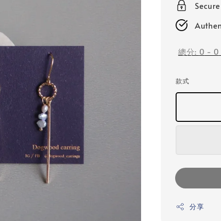
Secur
Authen
總分:
0
-
0
款式
分享