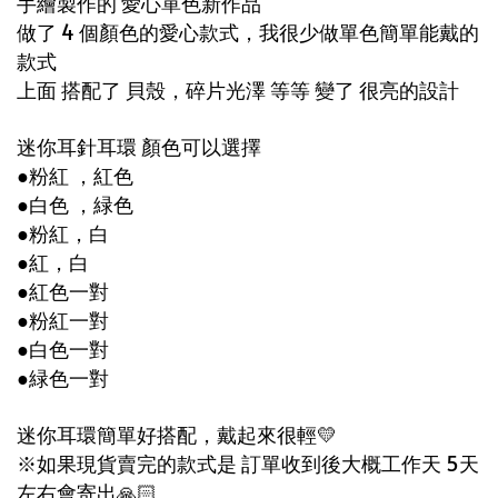
手繪製作的 愛心單色新作品
做了 4 個顏色的愛心款式
，我很少做單色簡單能戴的
款式
上面 搭配了 貝殼，碎片光澤 等等 變了 很亮的設計
迷你耳針耳環 顏色可以選擇
●粉紅 ，紅色
●白色 ，緑色
●粉紅，白
●紅，白
●紅色一對
●粉紅一對
●白色一對
●緑色一對
迷你耳環簡單好搭配，戴起來很輕💛
※如果現貨賣完的款式是 訂單收到後大概工作天 5天
左右會寄出🙏🏻