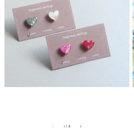
1
/
8