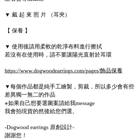
戴
起
來
照
片
（耳夾）
▼
【
保養
】
使用後請用柔軟的乾淨布料進行擦拭
▼
若沒有在使用時，請不要讓陽光直射於耳環
https://www.dogwoodearrings.com/pages/
飾品保養
每個作品都是純手工繪製，剪裁，所以多少會有些
▼
差異獨一無二的作品
※
如果自己想要選圖案請給我
message
我會拍現貨的然後給您們選。
原創設計
-Dogwood earrings
-
謝謝您！