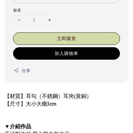
數量
立即購買
加入購物車
分享
【材質】耳勾（不銹鋼）耳夾
黃銅）
(
【尺寸】大小大概1cm
介紹作品
▼