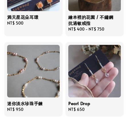
満天星花朵耳環
繪本裡的花園 / 不鏽鋼
抗過敏戒指
Regular
NT$ 500
price
Regular
NT$ 400
-
NT$ 750
price
迷你淡水珍珠手鍊
Pearl Drop
Regular
NT$ 950
Regular
NT$ 650
price
price