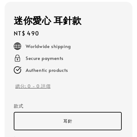
迷你愛心 耳針款
Regular
NT$ 490
price
Worldwide shipping
Secure payments
Authentic products
總分:
0
-
0
評價
款式
耳針