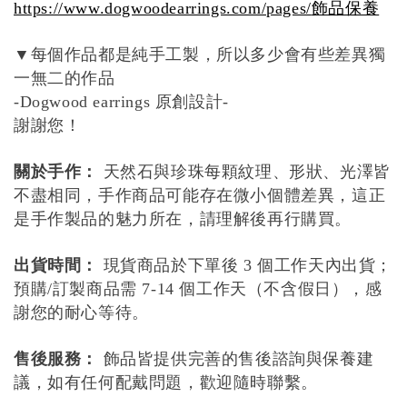
https://www.dogwoodearrings.com/pages/
飾品保養
每個作品都是純手工製，所以多少會有些差異獨
▼
一無二的作品
原創設計
-Dogwood earrings
-
謝謝您！
關於手作：
天然石與珍珠每顆紋理、形狀、光澤皆
不盡相同，手作商品可能存在微小個體差異，這正
是手作製品的魅力所在，請理解後再行購買。
出貨時間：
現貨商品於下單後
個工作天內出貨；
3
預購
訂製商品需
個工作天（不含假日），感
/
7-14
謝您的耐心等待。
售後服務：
飾品皆提供完善的售後諮詢與保養建
議，如有任何配戴問題，歡迎隨時聯繫。