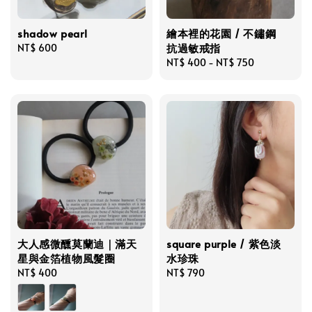
shadow pearl
繪本裡的花園 / 不鏽鋼
抗過敏戒指
Regular
NT$ 600
price
Regular
NT$ 400
-
NT$ 750
price
大人感微醺莫蘭迪｜滿天
square purple / 紫色淡
星與金箔植物風髮圈
水珍珠
Regular
NT$ 400
Regular
NT$ 790
price
price