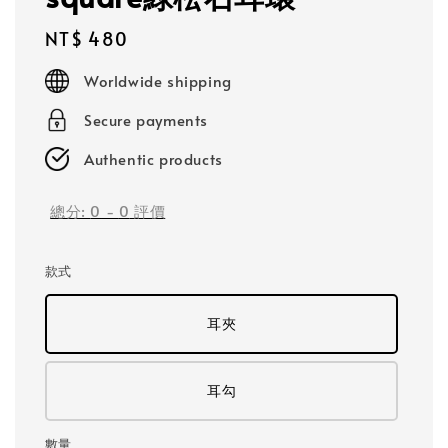
Regular
NT$ 480
price
Worldwide shipping
Secure payments
Authentic products
總分:
0
-
0
評價
款式
耳夾
耳勾
數量