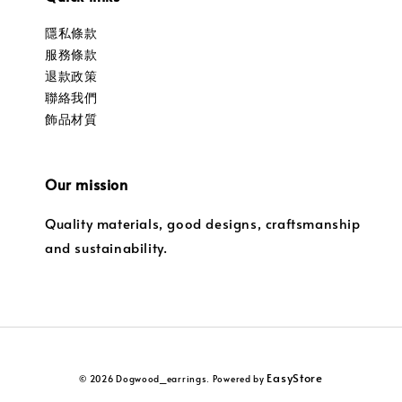
隱私條款
服務條款
退款政策
聯絡我們
飾品材質
Our mission
Quality materials, good designs, craftsmanship
and sustainability.
EasyStore
© 2026 Dogwood_earrings. Powered by