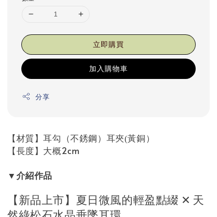
立即購買
加入購物車
分享
【材質】耳勾（不銹鋼）耳夾
黃銅）
(
【長度】大概2cm
介紹作品
▼
【新品上市】夏日微風的輕盈點綴
✕
天
然綠松石水晶垂墜耳環