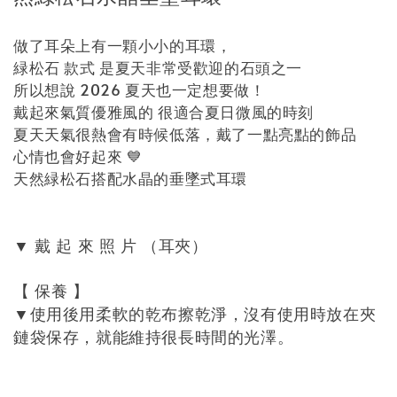
做了耳朵上有一顆小小的耳環，
緑松石 款式 是夏天非常受歡迎的石頭之一
所以想說 2026 夏天也一定想要做！
戴起來氣質優雅風的 很適合夏日微風的時刻
夏天天氣很熱會有時候低落，戴了一點亮點的飾品
心情也會好起來 💙
天然緑松石搭配水晶的垂墜式耳環
戴
起
來
照
片
（耳夾）
▼
【
保養
】
使用後用柔軟的乾布擦乾淨，沒有使用時放在夾
▼
鏈袋保存，就能維持很長時間的光澤。