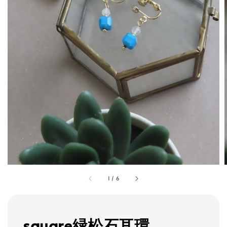
1
/
6
square緑松石耳環